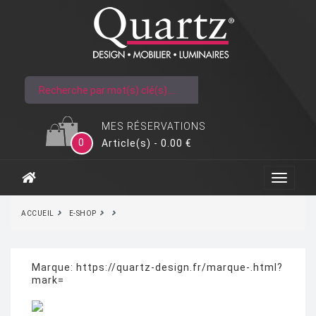
MES RÉSERVATIONS
0
Article(s) - 0.00 €
ACCUEIL
E-SHOP
Marque:
https://quartz-design.fr/marque-.html?
mark=