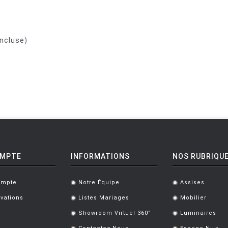
incluse)
OMPTE
INFORMATIONS
NOS RUBRIQU
ompte
Notre Équipe
Assises
.
.
vations
Listes Mariages
Mobilier
.
.
Showroom Virtuel 360°
Luminaires
.
.