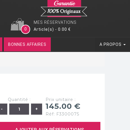
MES RÉSERVATIONS
0
Article(s) - 0.00 €
BONNES AFFAIRES
A PROPOS
Quantité :
Prix unitaire :
145.00 €
Réf: F3300075
AJOUTER AUX RÉSERVATIONS