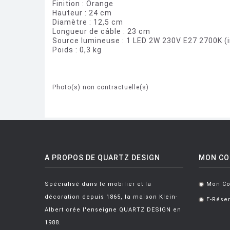
Finition : Orange
Hauteur : 24 cm
Diamètre : 12,5 cm
Longueur de câble : 23 cm
Source lumineuse : 1 LED 2W 230V E27 2700K (
Poids : 0,3 kg
Photo(s) non contractuelle(s)
A PROPOS DE QUARTZ DESIGN
MON C
Spécialisé dans le mobilier et la
Mon C
.
décoration depuis 1865, la maison Klein-
E-Réser
.
Albert crée l'enseigne QUARTZ DESIGN en
1988.