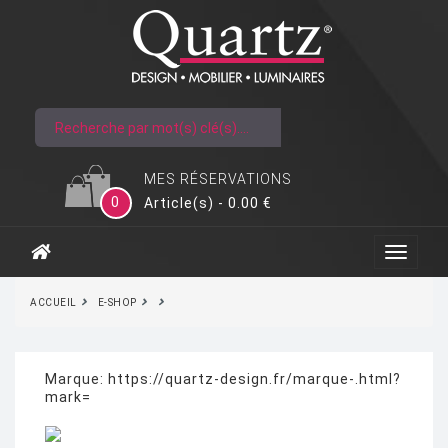
MES RÉSERVATIONS
0
Article(s) - 0.00 €
ACCUEIL
E-SHOP
Marque:
https://quartz-design.fr/marque-.html?
mark=