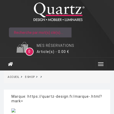
MES RÉSERVATIONS
0
Article(s) - 0.00 €
ACCUEIL
E-SHOP
Marque:
https://quartz-design.fr/marque-.html?
mark=