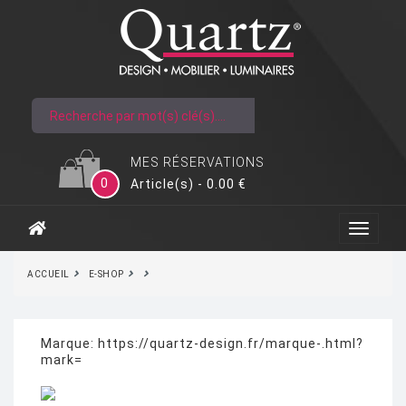
MES RÉSERVATIONS
0
Article(s) - 0.00 €
ACCUEIL
E-SHOP
Marque:
https://quartz-design.fr/marque-.html?
mark=