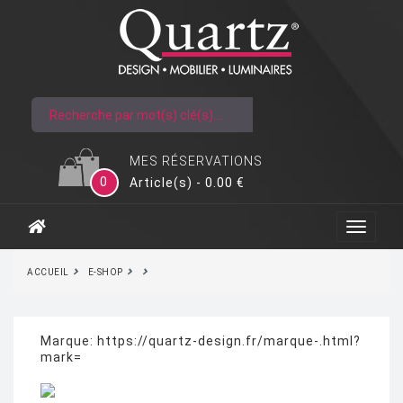
MES RÉSERVATIONS
0
Article(s) - 0.00 €
ACCUEIL
E-SHOP
Marque:
https://quartz-design.fr/marque-.html?
mark=