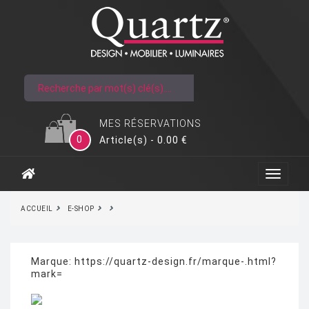
MES RÉSERVATIONS
0
Article(s) - 0.00 €
ACCUEIL
E-SHOP
Marque:
https://quartz-design.fr/marque-.html?
mark=