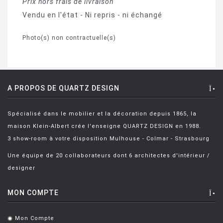
Prix hors frais de livraison
Vendu en l'état - Ni repris - ni échangé
Photo(s) non contractuelle(s)
A PROPOS DE QUARTZ DESIGN
Spécialisé dans le mobilier et la décoration depuis 1865, la
maison Klein-Albert crée l'enseigne QUARTZ DESIGN en 1988.
3 show-room à votre disposition Mulhouse - Colmar - Strasbourg
Une équipe de 20 collaborateurs dont 6 architectes d'intérieur /
designer
MON COMPTE
Mon Compte
.