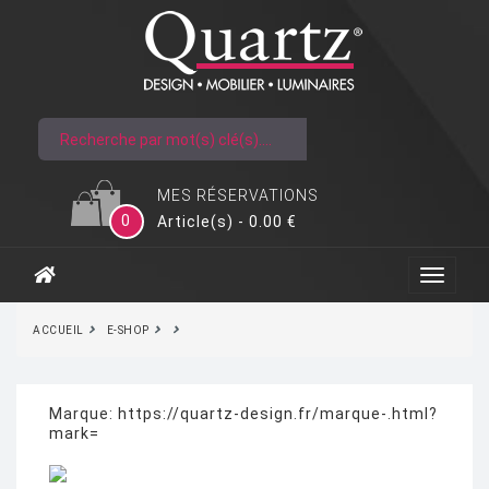
MES RÉSERVATIONS
0
Article(s) - 0.00 €
ACCUEIL
E-SHOP
Marque:
https://quartz-design.fr/marque-.html?
mark=