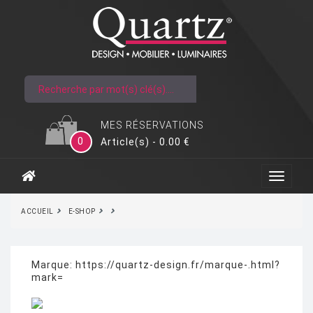
MES RÉSERVATIONS
0
Article(s) - 0.00 €
ACCUEIL
E-SHOP
Marque:
https://quartz-design.fr/marque-.html?
mark=