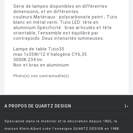
Série de lampes disponibles en différentes
dimensions, et en différentes
couleurs.Matériaux : polycarbonate peint ; Tizio
blanc en métal verni. Tizio LED: tête en
aluminium.Spécificité : bras articulés et tête
orientable, l’ensemble est équilibré par
contrepoids. Deux intensités lumineuses.
Lampe de table Tizio35
max 1x35W/12 V halogène CY6,35
3000K 234 lm
Noir et bras en aluminium
Photo(s) non contractuelle(s)
A PROPOS DE QUARTZ DESIGN
Spécialisé dans le mobilier et la décoration depuis 1865, la
maison Klein-Albert crée l'enseigne QUARTZ DESIGN en 1988.