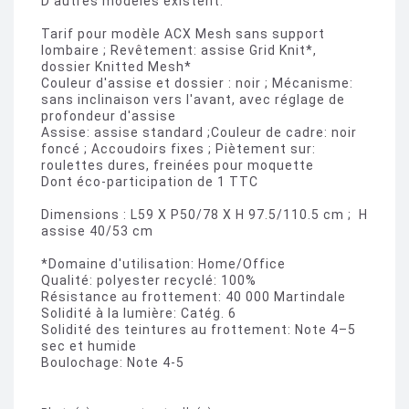
D'autres modèles existent.
Tarif pour modèle ACX Mesh sans support
lombaire ; Revêtement: assise Grid Knit*,
dossier Knitted Mesh*
Couleur d'assise et dossier : noir ; Mécanisme:
sans inclinaison vers l'avant, avec réglage de
profondeur d'assise
Assise: assise standard ;Couleur de cadre: noir
foncé ; Accoudoirs fixes ; Piètement sur:
roulettes dures, freinées pour moquette
Dont éco-participation de 1 TTC
Dimensions : L59 X P50/78 X H 97.5/110.5 cm ; H
assise 40/53 cm
*Domaine d'utilisation: Home/Office
Qualité: polyester recyclé: 100%
Résistance au frottement: 40 000 Martindale
Solidité à la lumière: Catég. 6
Solidité des teintures au frottement: Note 4–5
sec et humide
Boulochage: Note 4-5