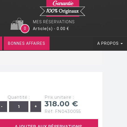
MES RÉSERVATIONS
0
Article(s) - 0.00 €
BONNES AFFAIRES
A PROPOS
Quantité :
Prix unitaire :
318.00 €
Réf: FN0430055
AJOUTER AUX RÉSERVATIONS