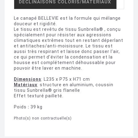
DÉCLINAISONS COLORIS/MATÉRIAUX
Le canapé
BELLEVIE
est la formule qui mélange
douceur et rigidité.
Le tissu est revêtu de tissu Sunbrella® , conçu
spécialement pour résister aux agressions
climatiques extrêmes tout en restant déperlant
et antitaches/anti-moisissure. Le tissu est
aussi très respirant et laisse donc passer l’air,
ce qui permet d’éviter la condensation et la
housse est complétement déhoussable pour
pouvoir être laver en machine.
Dimensions
: L235 x P75 x H71 cm
Matériaux
: structure en aluminium, coussin
tissu Sunbrella® gris flanelle
Effet texturé pailleté.
Poids
:
39 kg
Photo(s) non contractuelle(s)