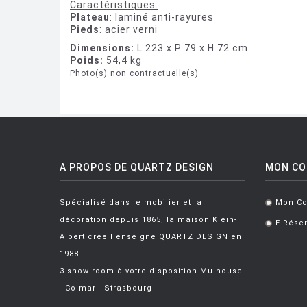
Caractéristiques:
Plateau
: laminé anti-rayures
Pieds
: acier verni
Dimensions:
L 223 x P 79 x H 72 cm
Poids:
54,4 kg
Photo(s) non contractuelle(s)
A PROPOS DE QUARTZ DESIGN
MON C
Spécialisé dans le mobilier et la
Mon C
.
décoration depuis 1865, la maison Klein-
E-Réser
.
Albert crée l'enseigne QUARTZ DESIGN en
1988.
3 show-room à votre disposition Mulhouse
- Colmar - Strasbourg