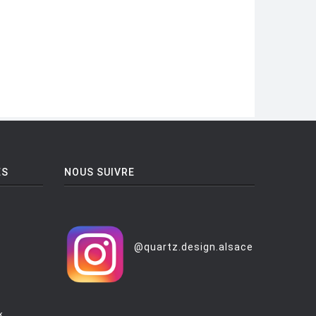
ES
NOUS SUIVRE
@quartz.design.alsace
x