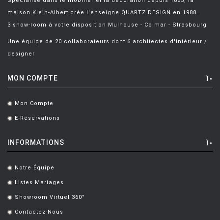
Spécialisé dans le mobilier et la décoration depuis 1865, la
maison Klein-Albert crée l'enseigne QUARTZ DESIGN en 1988.
3 show-room à votre disposition Mulhouse - Colmar - Strasbourg
Une équipe de 20 collaborateurs dont 6 architectes d'intérieur /
designer
MON COMPTE
Mon Compte
.
E-Réservations
.
INFORMATIONS
Notre Équipe
.
Listes Mariages
.
Showroom Virtuel 360°
.
Contactez-Nous
.