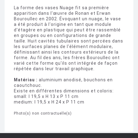
La forme des vases Nuage fit sa première
apparition dans l'œuvre de Ronan et Erwan
Bouroullec en 2002. Évoquant un nuage, le vase
a été produit à l'origine en tant que module
d'étagère en plastique qui peut être rassemblé
en groupes ou en configurations de grande
taille. Huit cavités tubulaires sont percées dans
les surfaces planes de l'élément modulaire,
définissant ainsi les contours extérieurs de la
forme. Au fil des ans, les frères Bouroullec ont
varié cette forme qu'ils ont intégrée de façon
répétée dans leur travail graphique.
Matériau :
aluminium anodisé, bouchons en
caoutchouc.
Existe en différentes dimensions et coloris:
small: l 19,5 x H 13 x P 11 cm
medium: l 19,5 x H 24 x P 11 cm
Photo(s) non contractuelle(s)