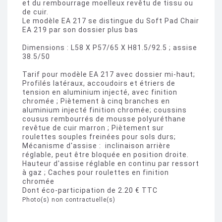
et du rembourrage moelleux revêtu de tissu ou
de cuir.
Le modèle EA 217 se distingue du Soft Pad Chair
EA 219 par son dossier plus bas
Dimensions : L58 X P57/65 X H81.5/92.5 ; assise
38.5/50
Tarif pour modèle EA 217 avec dossier mi-haut;
Profilés latéraux, accoudoirs et étriers de
tension en aluminium injecté, avec finition
chromée ; Piètement à cinq branches en
aluminium injecté finition chromée; coussins
cousus rembourrés de mousse polyuréthane
revêtue de cuir marron ; Piètement sur
roulettes souples freinées pour sols durs;
Mécanisme d'assise : inclinaison arrière
réglable, peut être bloquée en position droite.
Hauteur d'assise réglable en continu par ressort
à gaz ; Caches pour roulettes en finition
chromée
Dont éco-participation de 2.20 € TTC
Photo(s) non contractuelle(s)