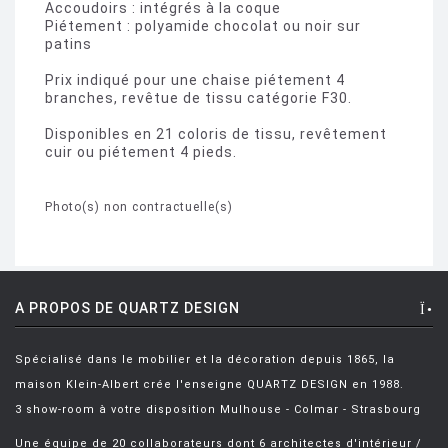
Accoudoirs : intégrés à la coque
Piétement : polyamide chocolat ou noir sur
patins
Prix indiqué pour une chaise piétement 4
branches, revêtue de tissu catégorie F30.
Disponibles en 21 coloris de tissu, revêtement
cuir ou piétement 4 pieds.
Photo(s) non contractuelle(s)
A PROPOS DE QUARTZ DESIGN
Spécialisé dans le mobilier et la décoration depuis 1865, la
maison Klein-Albert crée l'enseigne QUARTZ DESIGN en 1988.
3 show-room à votre disposition Mulhouse - Colmar - Strasbourg
Une équipe de 20 collaborateurs dont 6 architectes d'intérieur /