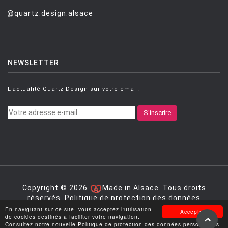
@quartz.design.alsace
NEWSLETTER
L'actualité Quartz Design sur votre email.
S'inscrire
Copyright © 2026
Made in Alsace. Tous droits
réservés.
Politique de protection des données
personnelles
|
Mentions légales
|
Conditions générales
En naviguant sur ce site, vous acceptez l'utilisation
Accepter
de vente
de cookies destinés à faciliter votre navigation.
Consultez notre nouvelle Politique de protection des données personnelles