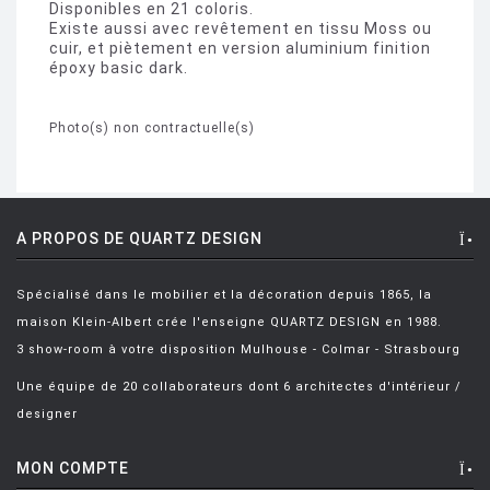
Disponibles en 21 coloris.
Existe aussi avec revêtement en tissu Moss ou
cuir, et piètement en version aluminium finition
époxy basic dark.
Photo(s) non contractuelle(s)
A PROPOS DE QUARTZ DESIGN
Spécialisé dans le mobilier et la décoration depuis 1865, la
maison Klein-Albert crée l'enseigne QUARTZ DESIGN en 1988.
3 show-room à votre disposition Mulhouse - Colmar - Strasbourg
Une équipe de 20 collaborateurs dont 6 architectes d'intérieur /
designer
MON COMPTE