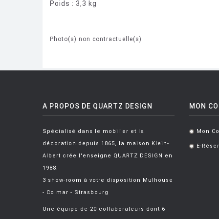
Poids : 3,3 kg
Photo(s) non contractuelle(s)
A PROPOS DE QUARTZ DESIGN
MON C
Spécialisé dans le mobilier et la
Mon C
.
décoration depuis 1865, la maison Klein-
E-Réser
.
Albert crée l'enseigne QUARTZ DESIGN en
1988.
3 show-room à votre disposition Mulhouse
- Colmar - Strasbourg
Une équipe de 20 collaborateurs dont 6