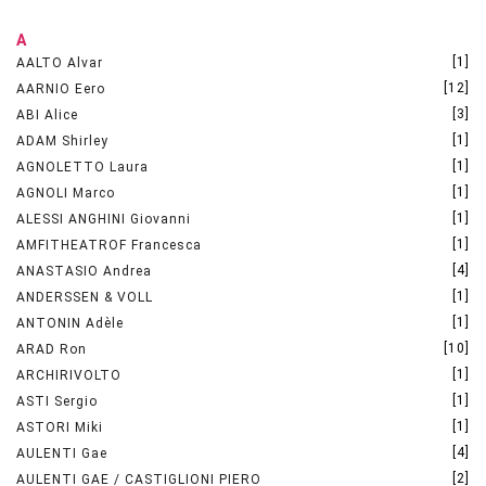
A
[1]
AALTO Alvar
[12]
AARNIO Eero
[3]
ABI Alice
[1]
ADAM Shirley
[1]
AGNOLETTO Laura
[1]
AGNOLI Marco
[1]
ALESSI ANGHINI Giovanni
[1]
AMFITHEATROF Francesca
[4]
ANASTASIO Andrea
[1]
ANDERSSEN & VOLL
[1]
ANTONIN Adèle
[10]
ARAD Ron
[1]
ARCHIRIVOLTO
[1]
ASTI Sergio
[1]
ASTORI Miki
[4]
AULENTI Gae
[2]
AULENTI GAE / CASTIGLIONI PIERO