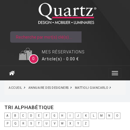
MES RÉSERVATIONS
0
Article(s) - 0.00 €
ACCUEIL
ANNUAIRE DES DESIGNERS
MATTIOLI GIANCARLO
TRI ALPHABÉTIQUE
A
B
C
D
E
F
G
H
I
J
K
L
M
N
O
P
Q
R
S
T
U
V
W
X
Y
Z