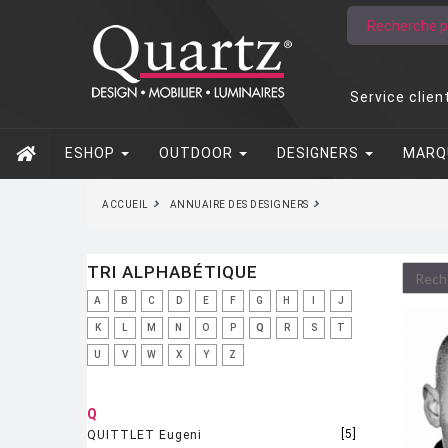
Service clien
ESHOP
OUTDOOR
DESIGNERS
MARQ
ACCUEIL
ANNUAIRE DES DESIGNERS
TRI ALPHABÉTIQUE
A
B
C
D
E
F
G
H
I
J
K
L
M
N
O
P
Q
R
S
T
U
V
W
X
Y
Z
Q
[5]
QUITTLET Eugeni