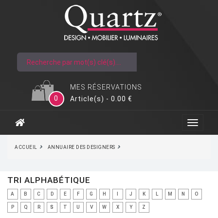
MES RÉSERVATIONS
0
Article(s) - 0.00 €
ACCUEIL
ANNUAIRE DES DESIGNERS
TRI ALPHABÉTIQUE
A
B
C
D
E
F
G
H
I
J
K
L
M
N
O
P
Q
R
S
T
U
V
W
X
Y
Z