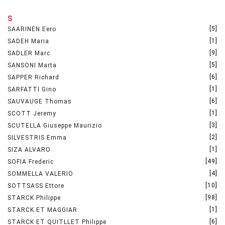
S
[5]
SAARINEN Eero
[1]
SADEH Maria
[9]
SADLER Marc
[5]
SANSONI Marta
[6]
SAPPER Richard
[1]
SARFATTI Gino
[6]
SAUVAUGE Thomas
[1]
SCOTT Jeremy
[3]
SCUTELLA Giuseppe Maurizio
[2]
SILVESTRIS Emma
[1]
SIZA ALVARO
[49]
SOFIA Frederic
[4]
SOMMELLA VALERIO
[10]
SOTTSASS Ettore
[98]
STARCK Philippe
[1]
STARCK ET MAGGIAR
[6]
STARCK ET QUITLLET Philippe