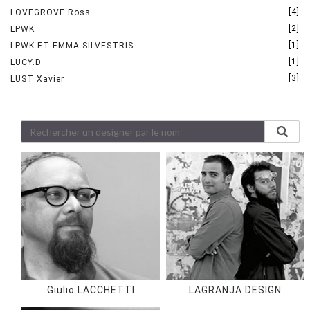
[4]
LOVEGROVE Ross
[2]
LPWK
[1]
LPWK ET EMMA SILVESTRIS
[1]
LUCY.D
[3]
LUST Xavier
Giulio LACCHETTI
LAGRANJA DESIGN