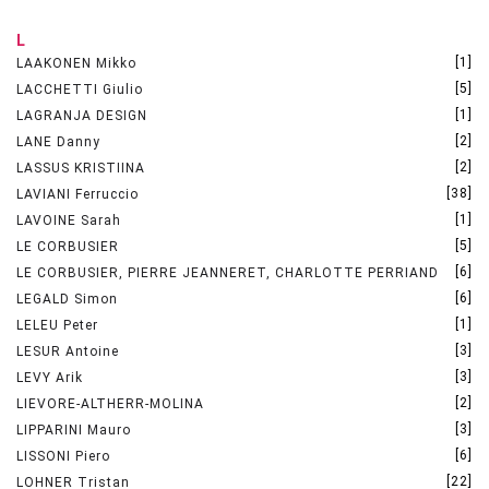
L
[1]
LAAKONEN Mikko
[5]
LACCHETTI Giulio
[1]
LAGRANJA DESIGN
[2]
LANE Danny
[2]
LASSUS KRISTIINA
[38]
LAVIANI Ferruccio
[1]
LAVOINE Sarah
[5]
LE CORBUSIER
[6]
LE CORBUSIER, PIERRE JEANNERET, CHARLOTTE PERRIAND
[6]
LEGALD Simon
[1]
LELEU Peter
[3]
LESUR Antoine
[3]
LEVY Arik
[2]
LIEVORE-ALTHERR-MOLINA
[3]
LIPPARINI Mauro
[6]
LISSONI Piero
[22]
LOHNER Tristan