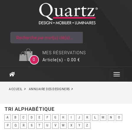
MES RÉSERVATIONS
0
Article(s) - 0.00 €
ACCUEIL
ANNUAIRE DES DESIGNERS
TRI ALPHABÉTIQUE
A
B
C
D
E
F
G
H
I
J
K
L
M
N
O
P
Q
R
S
T
U
V
W
X
Y
Z