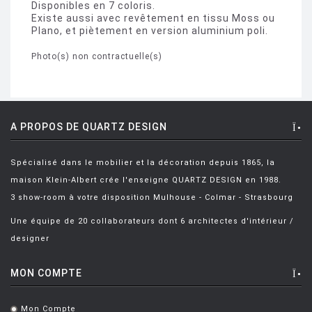
Disponibles en 7 coloris.
Existe aussi avec revêtement en tissu Moss ou
Plano, et piètement en version aluminium poli.
Photo(s) non contractuelle(s)
A PROPOS DE QUARTZ DESIGN
Spécialisé dans le mobilier et la décoration depuis 1865, la
maison Klein-Albert crée l'enseigne QUARTZ DESIGN en 1988.
3 show-room à votre disposition Mulhouse - Colmar - Strasbourg
Une équipe de 20 collaborateurs dont 6 architectes d'intérieur /
designer
MON COMPTE
Mon Compte