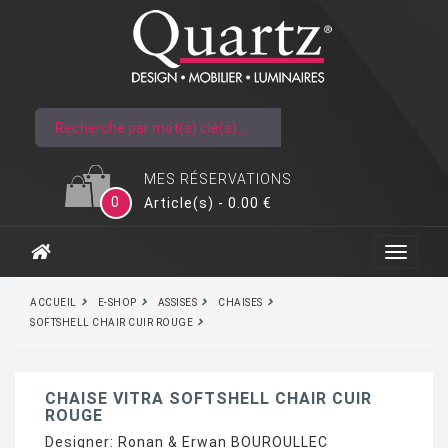
MES RÉSERVATIONS
0
Article(s) - 0.00 €
ACCUEIL
E-SHOP
ASSISES
CHAISES
SOFTSHELL CHAIR CUIR ROUGE
CHAISE VITRA SOFTSHELL CHAIR CUIR
ROUGE
Designer:
Ronan & Erwan BOUROULLEC