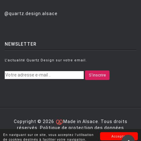
@quartz.design.alsace
NEWSLETTER
L'actualité Quartz Design sur votre email.
S'inscrire
Copyright © 2026
Made in Alsace. Tous droits
réservés.
Politique de protection des données
personnelles
|
Mentions légales
|
Conditions générales
En naviguant sur ce site, vous acceptez l'utilisation
Accepter
de vente
de cookies destinés à faciliter votre navigation.