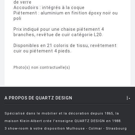
de verre
Accoudoirs : intégrés à la coque
Piétement : aluminium en finition époxy noir ou
poli
Prix indiqué pour une chaise piétement 4
branches, revêtue de cuir catégorie L20.
Disponibles en 21 coloris de tissu, revêtement
cuir ou piétement 4 pieds.
Photo(s) non contractuelle(s)
A PROPOS DE QUARTZ DESIGN
Spécialisé dans le mobilier et la décoration depuis 1865, la
maison Klein-Albert crée l'enseigne QUARTZ DESIGN en 1988.
3 show-room à votre disposition Mulhouse - Colmar - Strasbourg