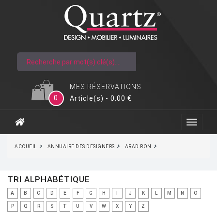
MES RÉSERVATIONS
0
Article(s) - 0.00 €
ACCUEIL
ANNUAIRE DES DESIGNERS
ARAD RON
TRI ALPHABÉTIQUE
A
B
C
D
E
F
G
H
I
J
K
L
M
N
O
P
Q
R
S
T
U
V
W
X
Y
Z