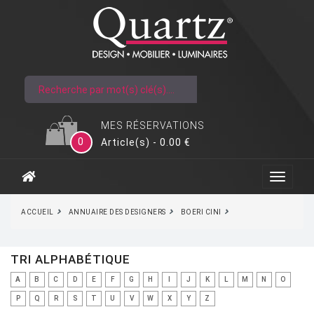
MES RÉSERVATIONS
0
Article(s) - 0.00 €
ACCUEIL
ANNUAIRE DES DESIGNERS
BOERI CINI
TRI ALPHABÉTIQUE
A
B
C
D
E
F
G
H
I
J
K
L
M
N
O
P
Q
R
S
T
U
V
W
X
Y
Z