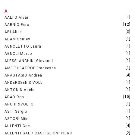
A
[1]
AALTO Alvar
[12]
AARNIO Eero
[3]
ABI Alice
[1]
ADAM Shirley
[1]
AGNOLETTO Laura
[1]
AGNOLI Marco
[1]
ALESSI ANGHINI Giovanni
[1]
AMFITHEATROF Francesca
[4]
ANASTASIO Andrea
[1]
ANDERSSEN & VOLL
[1]
ANTONIN Adèle
[10]
ARAD Ron
[1]
ARCHIRIVOLTO
[1]
ASTI Sergio
[1]
ASTORI Miki
[4]
AULENTI Gae
[2]
AULENTI GAE / CASTIGLIONI PIERO