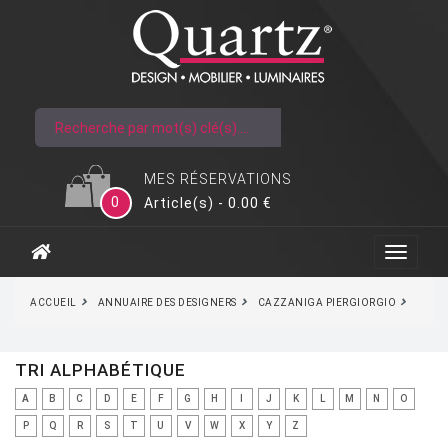
MES RÉSERVATIONS
0
Article(s) - 0.00 €
ACCUEIL
ANNUAIRE DES DESIGNERS
CAZZANIGA PIERGIORGIO
TRI ALPHABÉTIQUE
A
B
C
D
E
F
G
H
I
J
K
L
M
N
O
P
Q
R
S
T
U
V
W
X
Y
Z