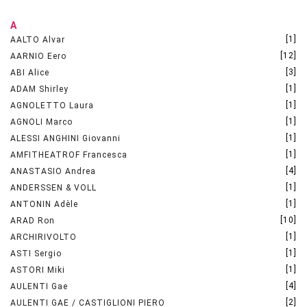
A
[1]
AALTO Alvar
[12]
AARNIO Eero
[3]
ABI Alice
[1]
ADAM Shirley
[1]
AGNOLETTO Laura
[1]
AGNOLI Marco
[1]
ALESSI ANGHINI Giovanni
[1]
AMFITHEATROF Francesca
[4]
ANASTASIO Andrea
[1]
ANDERSSEN & VOLL
[1]
ANTONIN Adèle
[10]
ARAD Ron
[1]
ARCHIRIVOLTO
[1]
ASTI Sergio
[1]
ASTORI Miki
[4]
AULENTI Gae
[2]
AULENTI GAE / CASTIGLIONI PIERO