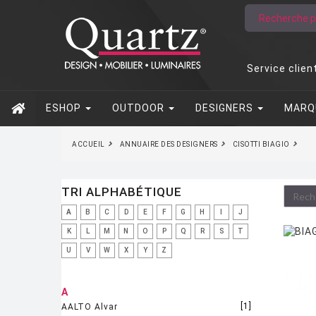
Service clien
ESHOP
OUTDOOR
DESIGNERS
MARQ
ACCUEIL
ANNUAIRE DES DESIGNERS
CISOTTI BIAGIO
TRI ALPHABÉTIQUE
A
B
C
D
E
F
G
H
I
J
K
L
M
N
O
P
Q
R
S
T
U
V
W
X
Y
Z
A
[1]
AALTO Alvar