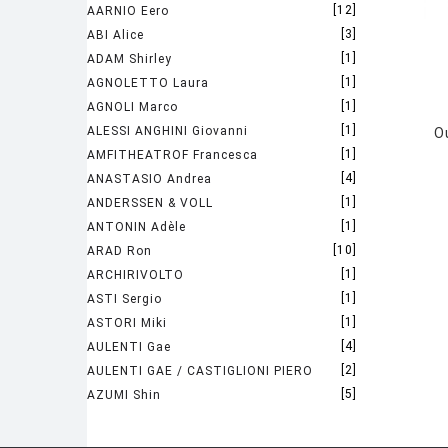
[12]
AARNIO Eero
[3]
ABI Alice
[1]
ADAM Shirley
[1]
AGNOLETTO Laura
[1]
AGNOLI Marco
[1]
ALESSI ANGHINI Giovanni
O
[1]
AMFITHEATROF Francesca
[4]
ANASTASIO Andrea
[1]
ANDERSSEN & VOLL
[1]
ANTONIN Adèle
[10]
ARAD Ron
[1]
ARCHIRIVOLTO
[1]
ASTI Sergio
[1]
ASTORI Miki
[4]
AULENTI Gae
[2]
AULENTI GAE / CASTIGLIONI PIERO
[5]
AZUMI Shin