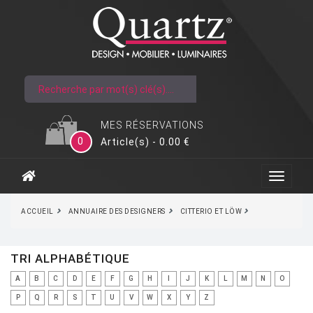
MES RÉSERVATIONS
0
Article(s) - 0.00 €
ACCUEIL
ANNUAIRE DES DESIGNERS
CITTERIO ET LÖW
TRI ALPHABÉTIQUE
A
B
C
D
E
F
G
H
I
J
K
L
M
N
O
P
Q
R
S
T
U
V
W
X
Y
Z