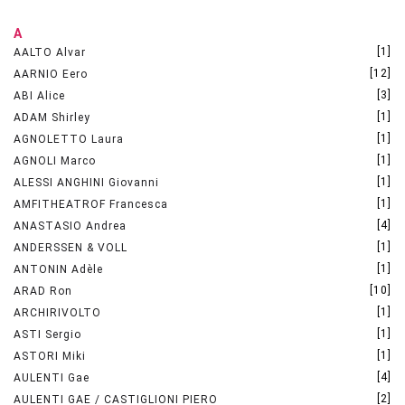
A
[1]
AALTO Alvar
[12]
AARNIO Eero
[3]
ABI Alice
[1]
ADAM Shirley
[1]
AGNOLETTO Laura
[1]
AGNOLI Marco
[1]
ALESSI ANGHINI Giovanni
[1]
AMFITHEATROF Francesca
[4]
ANASTASIO Andrea
[1]
ANDERSSEN & VOLL
[1]
ANTONIN Adèle
[10]
ARAD Ron
[1]
ARCHIRIVOLTO
[1]
ASTI Sergio
[1]
ASTORI Miki
[4]
AULENTI Gae
[2]
AULENTI GAE / CASTIGLIONI PIERO