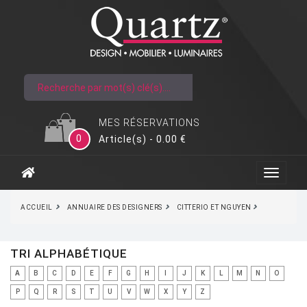
MES RÉSERVATIONS
0
Article(s) - 0.00 €
ACCUEIL
ANNUAIRE DES DESIGNERS
CITTERIO ET NGUYEN
TRI ALPHABÉTIQUE
A
B
C
D
E
F
G
H
I
J
K
L
M
N
O
P
Q
R
S
T
U
V
W
X
Y
Z