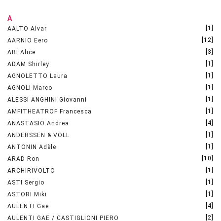
A
[1]
AALTO Alvar
[12]
AARNIO Eero
[3]
ABI Alice
[1]
ADAM Shirley
[1]
AGNOLETTO Laura
[1]
AGNOLI Marco
[1]
ALESSI ANGHINI Giovanni
[1]
AMFITHEATROF Francesca
[4]
ANASTASIO Andrea
[1]
ANDERSSEN & VOLL
[1]
ANTONIN Adèle
[10]
ARAD Ron
[1]
ARCHIRIVOLTO
[1]
ASTI Sergio
[1]
ASTORI Miki
[4]
AULENTI Gae
[2]
AULENTI GAE / CASTIGLIONI PIERO