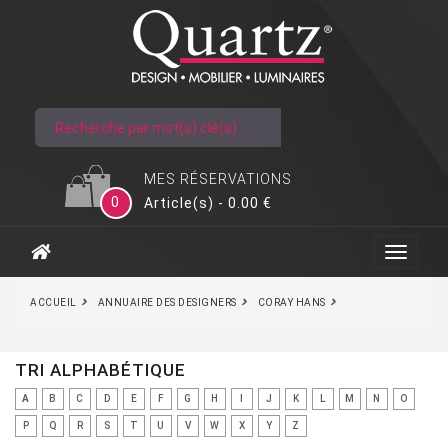
MES RÉSERVATIONS
0
Article(s) - 0.00 €
ACCUEIL
ANNUAIRE DES DESIGNERS
CORAY HANS
TRI ALPHABÉTIQUE
A
B
C
D
E
F
G
H
I
J
K
L
M
N
O
P
Q
R
S
T
U
V
W
X
Y
Z