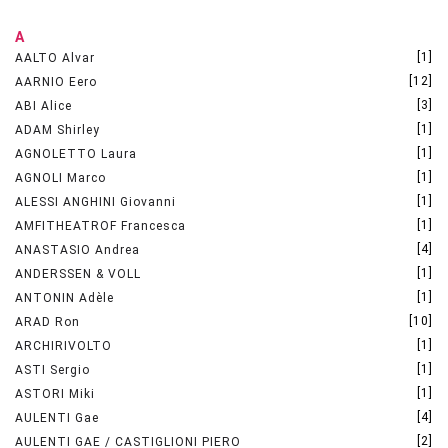
A
[1]
AALTO Alvar
[12]
AARNIO Eero
[3]
ABI Alice
[1]
ADAM Shirley
[1]
AGNOLETTO Laura
[1]
AGNOLI Marco
[1]
ALESSI ANGHINI Giovanni
[1]
AMFITHEATROF Francesca
[4]
ANASTASIO Andrea
[1]
ANDERSSEN & VOLL
[1]
ANTONIN Adèle
[10]
ARAD Ron
[1]
ARCHIRIVOLTO
[1]
ASTI Sergio
[1]
ASTORI Miki
[4]
AULENTI Gae
[2]
AULENTI GAE / CASTIGLIONI PIERO