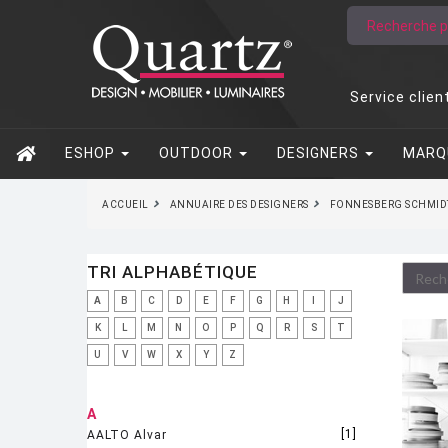
Service clien
ESHOP
OUTDOOR
DESIGNERS
MARQ
ACCUEIL
ANNUAIRE DES DESIGNERS
FONNESBERG SCHMIDT
TRI ALPHABÉTIQUE
A
B
C
D
E
F
G
H
I
J
K
L
M
N
O
P
Q
R
S
T
U
V
W
X
Y
Z
A
[1]
AALTO Alvar