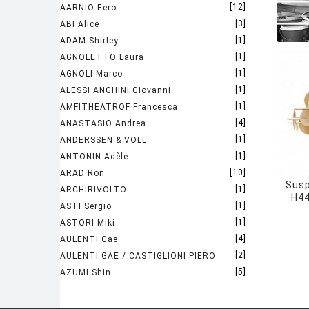
[12]
AARNIO Eero
[3]
ABI Alice
[1]
ADAM Shirley
[1]
AGNOLETTO Laura
[1]
AGNOLI Marco
[1]
ALESSI ANGHINI Giovanni
[1]
AMFITHEATROF Francesca
[4]
ANASTASIO Andrea
[1]
ANDERSSEN & VOLL
[1]
ANTONIN Adèle
[10]
ARAD Ron
Susp
[1]
ARCHIRIVOLTO
H44
[1]
ASTI Sergio
[1]
ASTORI Miki
[4]
AULENTI Gae
[2]
AULENTI GAE / CASTIGLIONI PIERO
[5]
AZUMI Shin