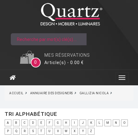
MES RÉSERVATIONS
0
Article(s) - 0.00 €
ACCUEIL
ANNUAIRE DES DESIGNERS
GALLIZIA NICOLA
TRI ALPHABÉTIQUE
A
B
C
D
E
F
G
H
I
J
K
L
M
N
O
P
Q
R
S
T
U
V
W
X
Y
Z