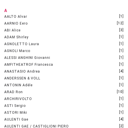
A
[1]
AALTO Alvar
[12]
AARNIO Eero
[3]
ABI Alice
[1]
ADAM Shirley
[1]
AGNOLETTO Laura
[1]
AGNOLI Marco
[1]
ALESSI ANGHINI Giovanni
[1]
AMFITHEATROF Francesca
[4]
ANASTASIO Andrea
[1]
ANDERSSEN & VOLL
[1]
ANTONIN Adèle
[10]
ARAD Ron
[1]
ARCHIRIVOLTO
[1]
ASTI Sergio
[1]
ASTORI Miki
[4]
AULENTI Gae
[2]
AULENTI GAE / CASTIGLIONI PIERO