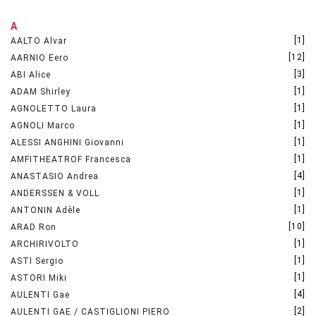
A
[1]
AALTO Alvar
[12]
AARNIO Eero
[3]
ABI Alice
[1]
ADAM Shirley
[1]
AGNOLETTO Laura
[1]
AGNOLI Marco
[1]
ALESSI ANGHINI Giovanni
[1]
AMFITHEATROF Francesca
[4]
ANASTASIO Andrea
[1]
ANDERSSEN & VOLL
[1]
ANTONIN Adèle
[10]
ARAD Ron
[1]
ARCHIRIVOLTO
[1]
ASTI Sergio
[1]
ASTORI Miki
[4]
AULENTI Gae
[2]
AULENTI GAE / CASTIGLIONI PIERO