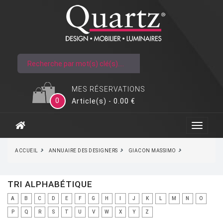
MES RÉSERVATIONS
0
Article(s) - 0.00 €
ACCUEIL
ANNUAIRE DES DESIGNERS
GIACON MASSIMO
TRI ALPHABÉTIQUE
A
B
C
D
E
F
G
H
I
J
K
L
M
N
O
P
Q
R
S
T
U
V
W
X
Y
Z