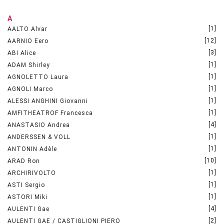
A
[1]
AALTO Alvar
[12]
AARNIO Eero
[3]
ABI Alice
[1]
ADAM Shirley
[1]
AGNOLETTO Laura
[1]
AGNOLI Marco
[1]
ALESSI ANGHINI Giovanni
[1]
AMFITHEATROF Francesca
[4]
ANASTASIO Andrea
[1]
ANDERSSEN & VOLL
[1]
ANTONIN Adèle
[10]
ARAD Ron
[1]
ARCHIRIVOLTO
[1]
ASTI Sergio
[1]
ASTORI Miki
[4]
AULENTI Gae
[2]
AULENTI GAE / CASTIGLIONI PIERO