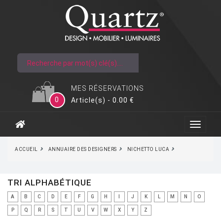
MES RÉSERVATIONS
0
Article(s) - 0.00 €
ACCUEIL
ANNUAIRE DES DESIGNERS
NICHETTO LUCA
TRI ALPHABÉTIQUE
A
B
C
D
E
F
G
H
I
J
K
L
M
N
O
P
Q
R
S
T
U
V
W
X
Y
Z