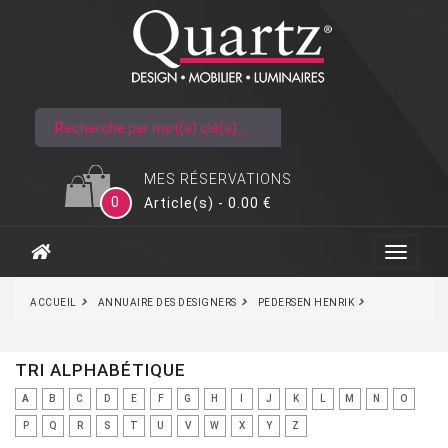
MES RÉSERVATIONS
0
Article(s) - 0.00 €
ACCUEIL
ANNUAIRE DES DESIGNERS
PEDERSEN HENRIK
TRI ALPHABÉTIQUE
A
B
C
D
E
F
G
H
I
J
K
L
M
N
O
P
Q
R
S
T
U
V
W
X
Y
Z