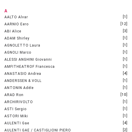
A
[1]
AALTO Alvar
[12]
AARNIO Eero
[3]
ABI Alice
[1]
ADAM Shirley
[1]
AGNOLETTO Laura
[1]
AGNOLI Marco
[1]
ALESSI ANGHINI Giovanni
[1]
AMFITHEATROF Francesca
[4]
ANASTASIO Andrea
[1]
ANDERSSEN & VOLL
[1]
ANTONIN Adèle
[10]
ARAD Ron
[1]
ARCHIRIVOLTO
[1]
ASTI Sergio
[1]
ASTORI Miki
[4]
AULENTI Gae
[2]
AULENTI GAE / CASTIGLIONI PIERO