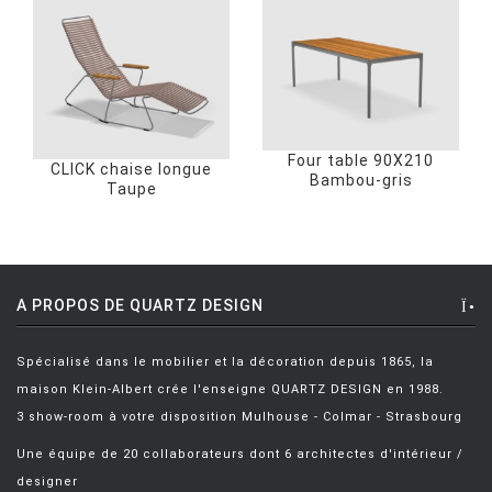
Four table 90X210
CLICK chaise longue
Bambou-gris
Taupe
A PROPOS DE QUARTZ DESIGN
Spécialisé dans le mobilier et la décoration depuis 1865, la
maison Klein-Albert crée l'enseigne QUARTZ DESIGN en 1988.
3 show-room à votre disposition Mulhouse - Colmar - Strasbourg
Une équipe de 20 collaborateurs dont 6 architectes d'intérieur /
designer