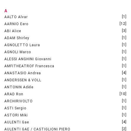
A
[1]
AALTO Alvar
[12]
AARNIO Eero
[3]
ABI Alice
[1]
ADAM Shirley
[1]
AGNOLETTO Laura
[1]
AGNOLI Marco
[1]
ALESSI ANGHINI Giovanni
[1]
AMFITHEATROF Francesca
[4]
ANASTASIO Andrea
[1]
ANDERSSEN & VOLL
[1]
ANTONIN Adèle
[10]
ARAD Ron
[1]
ARCHIRIVOLTO
[1]
ASTI Sergio
[1]
ASTORI Miki
[4]
AULENTI Gae
[2]
AULENTI GAE / CASTIGLIONI PIERO