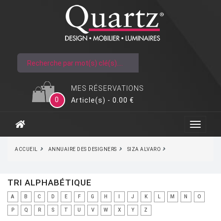
MES RÉSERVATIONS
0
Article(s) - 0.00 €
ACCUEIL
ANNUAIRE DES DESIGNERS
SIZA ALVARO
TRI ALPHABÉTIQUE
A
B
C
D
E
F
G
H
I
J
K
L
M
N
O
P
Q
R
S
T
U
V
W
X
Y
Z