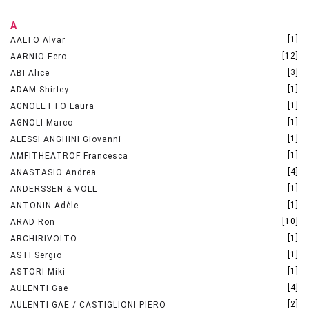
A
[1]
AALTO Alvar
[12]
AARNIO Eero
[3]
ABI Alice
[1]
ADAM Shirley
[1]
AGNOLETTO Laura
[1]
AGNOLI Marco
[1]
ALESSI ANGHINI Giovanni
[1]
AMFITHEATROF Francesca
[4]
ANASTASIO Andrea
[1]
ANDERSSEN & VOLL
[1]
ANTONIN Adèle
[10]
ARAD Ron
[1]
ARCHIRIVOLTO
[1]
ASTI Sergio
[1]
ASTORI Miki
[4]
AULENTI Gae
[2]
AULENTI GAE / CASTIGLIONI PIERO