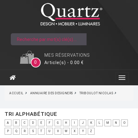
MES RÉSERVATIONS
0
Article(s) - 0.00 €
ACCUEIL
ANNUAIRE DES DESIGNERS
TRIBOULOT NICOLAS
TRI ALPHABÉTIQUE
A
B
C
D
E
F
G
H
I
J
K
L
M
N
O
P
Q
R
S
T
U
V
W
X
Y
Z