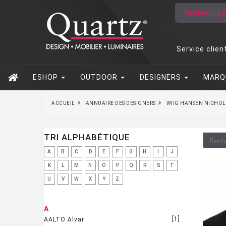
Service clien
ESHOP
OUTDOOR
DESIGNERS
MARQ
ACCUEIL
ANNUAIRE DES DESIGNERS
WIIG HANSEN NICHOL
TRI ALPHABÉTIQUE
A
B
C
D
E
F
G
H
I
J
K
L
M
N
O
P
Q
R
S
T
U
V
W
X
Y
Z
A
[1]
AALTO Alvar