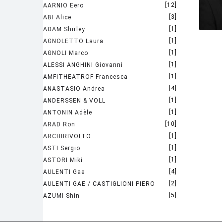
[12]
AARNIO Eero
[3]
ABI Alice
[1]
ADAM Shirley
[1]
AGNOLETTO Laura
[1]
AGNOLI Marco
[1]
ALESSI ANGHINI Giovanni
[1]
AMFITHEATROF Francesca
[4]
ANASTASIO Andrea
[1]
ANDERSSEN & VOLL
[1]
ANTONIN Adèle
[10]
ARAD Ron
[1]
ARCHIRIVOLTO
[1]
ASTI Sergio
[1]
ASTORI Miki
[4]
AULENTI Gae
[2]
AULENTI GAE / CASTIGLIONI PIERO
[5]
AZUMI Shin