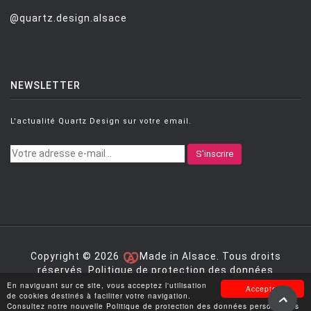
@quartz.design.alsace
NEWSLETTER
L'actualité Quartz Design sur votre email.
S'inscrire
Copyright © 2026
Made in Alsace. Tous droits
réservés.
Politique de protection des données
personnelles
|
Mentions légales
|
Conditions générales
En naviguant sur ce site, vous acceptez l'utilisation
Accepter
de vente
de cookies destinés à faciliter votre navigation.
Consultez notre nouvelle Politique de protection des données personnelles