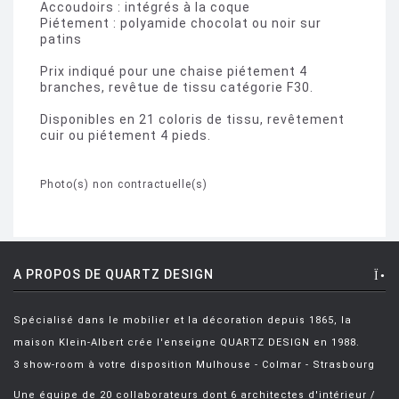
Accoudoirs : intégrés à la coque
Piétement : polyamide chocolat ou noir sur
patins
Prix indiqué pour une chaise piétement 4
branches, revêtue de tissu catégorie F30.
Disponibles en 21 coloris de tissu, revêtement
cuir ou piétement 4 pieds.
Photo(s) non contractuelle(s)
A PROPOS DE QUARTZ DESIGN
Spécialisé dans le mobilier et la décoration depuis 1865, la
maison Klein-Albert crée l'enseigne QUARTZ DESIGN en 1988.
3 show-room à votre disposition Mulhouse - Colmar - Strasbourg
Une équipe de 20 collaborateurs dont 6 architectes d'intérieur /