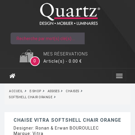
MES RÉSERVATIONS
0
Article(s) - 0.00 €
ACCUEIL
E-SHOP
ASSISES
CHAISES
SOFTSHELL CHAIR ORANGE
CHAISE VITRA SOFTSHELL CHAIR ORANGE
Designer:
Ronan & Erwan BOUROULLEC
Marque:
Vitra