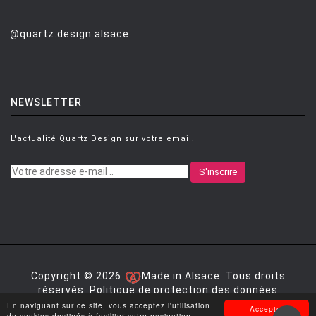
@quartz.design.alsace
NEWSLETTER
L'actualité Quartz Design sur votre email.
S'inscrire
Copyright © 2026
Made in Alsace. Tous droits
réservés.
Politique de protection des données
personnelles
|
Mentions légales
|
Conditions générales
En naviguant sur ce site, vous acceptez l'utilisation
Accepter
de vente
de cookies destinés à faciliter votre navigation.