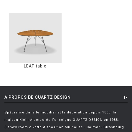
LEAF table
A PROPOS DE QUARTZ DESIGN
Spécialisé dans le mobilier et la décoration depuis 1865, la
maison Klein-Albert crée l'enseigne QUARTZ DESIGN en 1988.
3 show-room à votre disposition Mulhouse - Colmar - Strasbourg