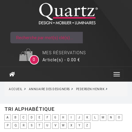
MES RÉSERVATIONS
0
Article(s) - 0.00 €
ACCUEIL
ANNUAIRE DES DESIGNERS
PEDERSEN HENRIK
TRI ALPHABÉTIQUE
A
B
C
D
E
F
G
H
I
J
K
L
M
N
O
P
Q
R
S
T
U
V
W
X
Y
Z