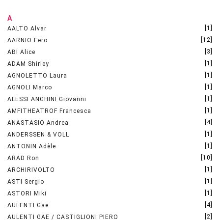
A
[1]
AALTO Alvar
[12]
AARNIO Eero
[3]
ABI Alice
[1]
ADAM Shirley
[1]
AGNOLETTO Laura
[1]
AGNOLI Marco
[1]
ALESSI ANGHINI Giovanni
[1]
AMFITHEATROF Francesca
[4]
ANASTASIO Andrea
[1]
ANDERSSEN & VOLL
[1]
ANTONIN Adèle
[10]
ARAD Ron
[1]
ARCHIRIVOLTO
[1]
ASTI Sergio
[1]
ASTORI Miki
[4]
AULENTI Gae
[2]
AULENTI GAE / CASTIGLIONI PIERO