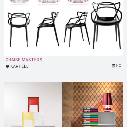
HOUE
HÖFATS
INGO MAURER
JIELDÉ
KARTELL
KETTAL
CHAISE MASTERS
KNOLL
NC
KARTELL
KRISTALIA
LA CHANCE
LAPALMA
LEXON
LIGNE ROSET
LOUIS POULSEN