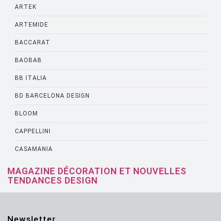
ARTEK
ARTEMIDE
BACCARAT
BAOBAB
BB ITALIA
BD BARCELONA DESIGN
BLOOM
CAPPELLINI
CASAMANIA
CASSINA
MAGAZINE DÉCORATION ET NOUVELLES
TENDANCES DESIGN
CATELLANI AND SMITH
CATTELANI AND SMITH
Newsletter
CINNA