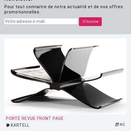
Pour tout connaitre de notre actualité et de nos offres
CLASSICON
promotionnelles.
CRASSEVIG
S'inscrire
DESALTO
DESIGN HOUSE STOCKHOLM
DRIADE
EDRA
EGO PARIS
EMU
ESTABLISHED AND SONS
ETHNICRAFT
FATBOY
PORTE REVUE FRONT PAGE
NC
KARTELL
FERMOB