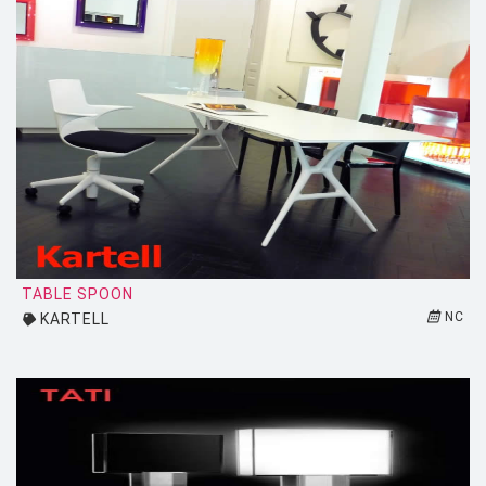
PUNT MOBLES
QUARTZ DESIGN
QUARTZ MOBILIER CONTEMPORAIN
REMEMBER
RIVA
SAMMODE
SELETTI
TABLE SPOON
SENTOU
NC
KARTELL
SERAX
SERRALUNGA
SKITSCH
SLIDE