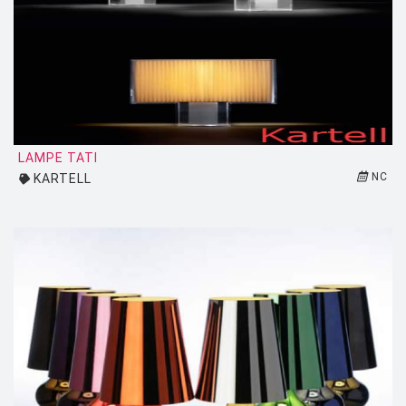
TALENTI
TOLIX
TOM DIXON
TREKU
TRIBU
LAMPE TATI
UMASQU
NC
KARTELL
UMBRA
VERPAN
VITRA
VLAEMYNCK
VONDOM
ZAFFERANO
ZANOTTA