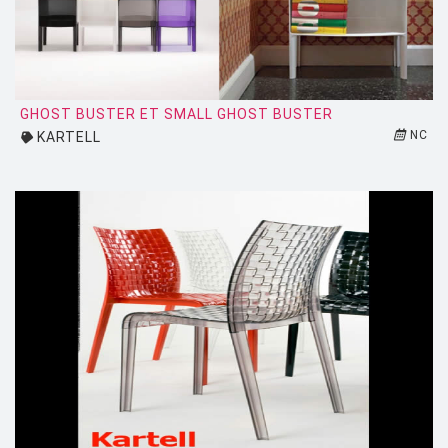
LUCE PLAN
MAGIS
MAISON BERGER PARIS
GHOST BUSTER ET SMALL GHOST BUSTER
MANUTTI
NC
KARTELL
MARIOLUCA GIUSTI
MARTINELLI LUCE
MAXALTO
MDF
MEMPHIS
MENU
MODERN LIVING
MOLTENI