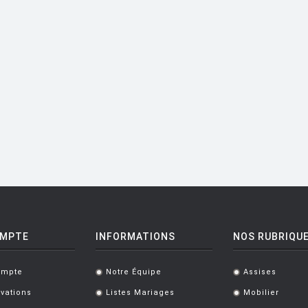
OMPTE
INFORMATIONS
NOS RUBRIQU
ompte
Notre Équipe
Assises
.
.
vations
Listes Mariages
Mobilier
.
.