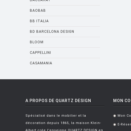
BACCARAT
BAOBAB
BB ITALIA
BD BARCELONA DESIGN
BLOOM
CAPPELLINI
CASAMANIA
CASSINA
CATELLANI AND SMITH
CATTELANI AND SMITH
A PROPOS DE QUARTZ DESIGN
MON C
CINNA
Spécialisé dans le mobilier et la
CLASSICON
Mon C
.
décoration depuis 1865, la maison Klein-
E-Réser
.
CRASSEVIG
Albert crée l'enseigne QUARTZ DESIGN en