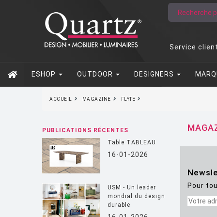
Service clien
ESHOP
OUTDOOR
DESIGNERS
MARQ
ACCUEIL
MAGAZINE
FLYTE
MAGAZ
PUBLICATIONS RÉCENTES
Table TABLEAU
16-01-2026
Newsle
Pour tou
USM - Un leader
mondial du design
durable