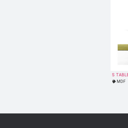
JIELDÉ
KARTELL
KETTAL
KNOLL
KRISTALIA
LA CHANCE
LAPALMA
S TABL
LEXON
MDF
LIGNE ROSET
LOUIS POULSEN
LUCE PLAN
MAGIS