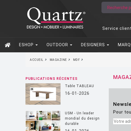
Service clien
ESHOP
OUTDOOR
DESIGNERS
MARQ
ACCUEIL
MAGAZINE
MDF
MAGAZ
PUBLICATIONS RÉCENTES
Table TABLEAU
16-01-2026
Newsle
Pour tou
USM - Un leader
mondial du design
durable