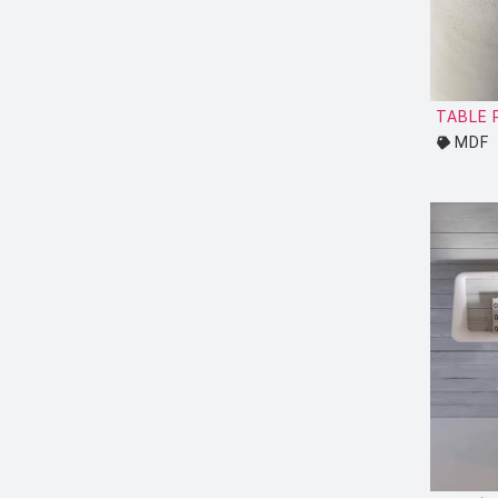
DESALTO
DESIGN HOUSE STOCKHOLM
DRIADE
TABLE 
MDF
EDRA
EGO PARIS
EMU
ESTABLISHED AND SONS
ETHNICRAFT
FATBOY
FERMOB
FIAM
FLOS