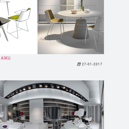
 AÏKU
27-01-2017