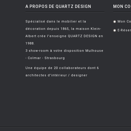
MAISON BERGER PARIS
A PROPOS DE QUARTZ DESIGN
MON C
MANUTTI
Spécialisé dans le mobilier et la
Mon C
.
MARIOLUCA GIUSTI
décoration depuis 1865, la maison Klein-
E-Réser
.
MARTINELLI LUCE
Albert crée l'enseigne QUARTZ DESIGN en
1988.
MAXALTO
3 show-room à votre disposition Mulhouse
MDF
- Colmar - Strasbourg
MEMPHIS
Une équipe de 20 collaborateurs dont 6
architectes d'intérieur / designer
MENU
MODERN LIVING
MOLTENI
MONTANA
MOOG DESIGN
MOOOI