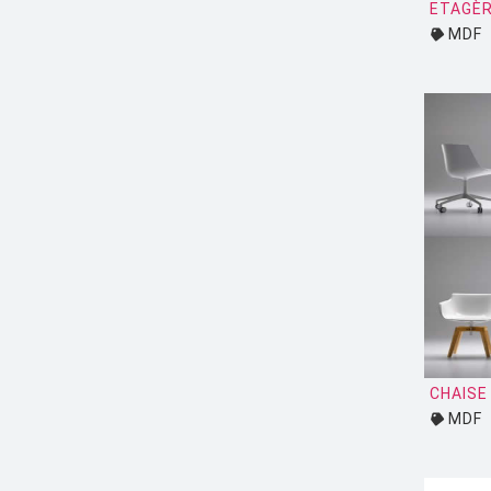
FLYTE
ETAGÈ
MDF
FONTANA ARTE
FOSCARINI
FRITZ HANSEN
GANDIA BLASCO
GERVASONI
GLAS ITALIA
GUBI
HAY
HISLE
CHAISE
HOUE
MDF
HÖFATS
INGO MAURER