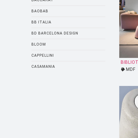
BACCARAT
BAOBAB
BB ITALIA
BD BARCELONA DESIGN
BLOOM
CAPPELLINI
BIBLIO
CASAMANIA
MDF
CASSINA
CATELLANI AND SMITH
CATTELANI AND SMITH
CINNA
CLASSICON
CRASSEVIG