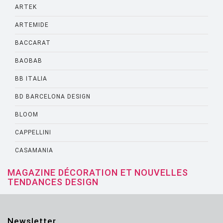
ARTEK
ARTEMIDE
BACCARAT
BAOBAB
BB ITALIA
BD BARCELONA DESIGN
BLOOM
CAPPELLINI
CASAMANIA
CASSINA
MAGAZINE DÉCORATION ET NOUVELLES
TENDANCES DESIGN
CATELLANI AND SMITH
CATTELANI AND SMITH
Newsletter
CINNA