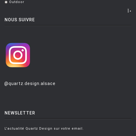
Outdoor
.
LUCE PLAN
MAGIS
NOUS SUIVRE
MAISON BERGER PARIS
MANUTTI
MARIOLUCA GIUSTI
MARTINELLI LUCE
MAXALTO
MDF
@quartz.design.alsace
MEMPHIS
MENU
NEWSLETTER
MODERN LIVING
MOLTENI
L'actualité Quartz Design sur votre email.