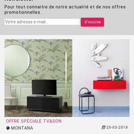
Pour tout connaitre de notre actualité et de nos offres
CLASSICON
promotionnelles.
CRASSEVIG
S'inscrire
DESALTO
DESIGN HOUSE STOCKHOLM
DRIADE
EDRA
EGO PARIS
EMU
ESTABLISHED AND SONS
ETHNICRAFT
FATBOY
OFFRE SPÉCIALE TV&SON
20-03-2018
MONTANA
FERMOB