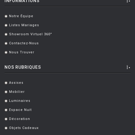
INFORMATIONS
HOUE
HÖFATS
Notre Équipe
.
INGO MAURER
Listes Mariages
.
JIELDÉ
Showroom Virtuel 360°
.
Contactez-Nous
KARTELL
.
Nous Trouver
.
KETTAL
KNOLL
NOS RUBRIQUES
KRISTALIA
Assises
.
LA CHANCE
Mobilier
.
LAPALMA
Luminaires
.
LEXON
Espace Nuit
.
Décoration
LIGNE ROSET
.
Objets Cadeaux
.
LOUIS POULSEN