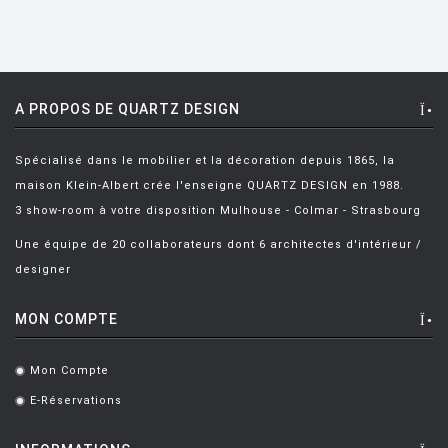
FIAM
FLOS
FLYTE
A PROPOS DE QUARTZ DESIGN
FONTANA ARTE
Spécialisé dans le mobilier et la décoration depuis 1865, la
FOSCARINI
maison Klein-Albert crée l'enseigne QUARTZ DESIGN en 1988.
FRITZ HANSEN
3 show-room à votre disposition Mulhouse - Colmar - Strasbourg
GANDIA BLASCO
Une équipe de 20 collaborateurs dont 6 architectes d'intérieur /
designer
GERVASONI
GLAS ITALIA
MON COMPTE
GUBI
Mon Compte
.
HAY
E-Réservations
.
HISLE