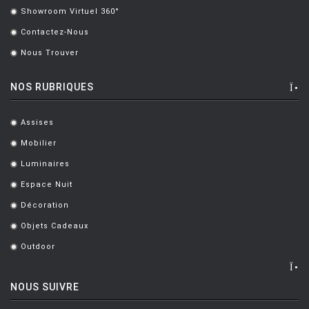
Showroom Virtuel 360°
.
LUCE PLAN
Contactez-Nous
.
MAGIS
Nous Trouver
.
MAISON BERGER PARIS
NOS RUBRIQUES
MANUTTI
MARIOLUCA GIUSTI
Assises
.
MARTINELLI LUCE
Mobilier
.
MAXALTO
Luminaires
.
Espace Nuit
.
MDF
Décoration
.
MEMPHIS
Objets Cadeaux
.
MENU
Outdoor
.
MODERN LIVING
NOUS SUIVRE
MOLTENI