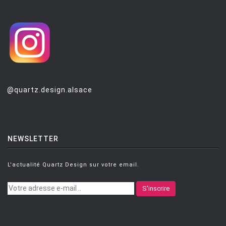
MONTANA
MOOG DESIGN
MOOOI
MOROSO
MUUTO
@quartz.design.alsace
NEMO
NOTRE MONDE
NUOVEFORME
NEWSLETTER
OLUCE
L'actualité Quartz Design sur votre email.
OPINION CIATTI
PETITE FRITURE
S'inscrire
PLANIKA
POULSEN