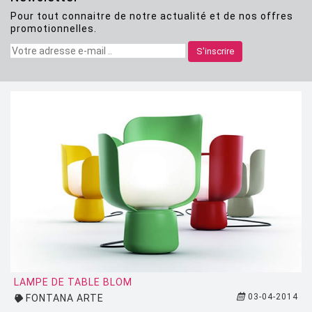
Pour tout connaitre de notre actualité et de nos offres
CLASSICON
promotionnelles.
CRASSEVIG
S'inscrire
DESALTO
DESIGN HOUSE STOCKHOLM
DRIADE
EDRA
EGO PARIS
EMU
ESTABLISHED AND SONS
ETHNICRAFT
FATBOY
LAMPE DE TABLE BLOM
03-04-2014
FONTANA ARTE
FERMOB