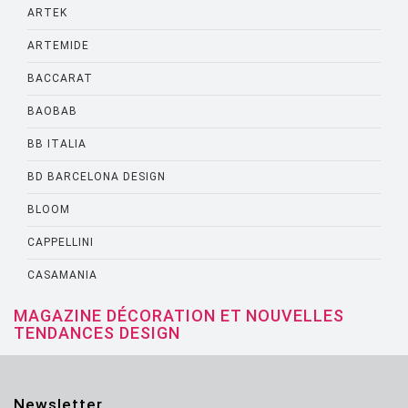
ARTEK
ARTEMIDE
BACCARAT
BAOBAB
BB ITALIA
BD BARCELONA DESIGN
BLOOM
CAPPELLINI
CASAMANIA
CASSINA
MAGAZINE DÉCORATION ET NOUVELLES
TENDANCES DESIGN
CATELLANI AND SMITH
CATTELANI AND SMITH
Newsletter
CINNA