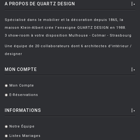
HOUE
A PROPOS DE QUARTZ DESIGN
HÖFATS
Spécialisé dans le mobilier et la décoration depuis 1865, la
INGO MAURER
maison Klein-Albert crée l'enseigne QUARTZ DESIGN en 1988.
JIELDÉ
3 show-room à votre disposition Mulhouse - Colmar - Strasbourg
KARTELL
Une équipe de 20 collaborateurs dont 6 architectes d'intérieur /
designer
KETTAL
KNOLL
MON COMPTE
KRISTALIA
Mon Compte
.
LA CHANCE
E-Réservations
.
LAPALMA
INFORMATIONS
LEXON
LIGNE ROSET
Notre Équipe
.
LOUIS POULSEN
Listes Mariages
.