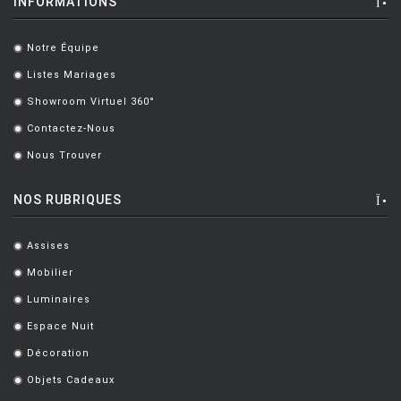
INFORMATIONS
HOUE
HÖFATS
Notre Équipe
.
INGO MAURER
Listes Mariages
.
JIELDÉ
Showroom Virtuel 360°
.
Contactez-Nous
KARTELL
.
Nous Trouver
.
KETTAL
KNOLL
NOS RUBRIQUES
KRISTALIA
Assises
.
LA CHANCE
Mobilier
.
LAPALMA
Luminaires
.
LEXON
Espace Nuit
.
Décoration
LIGNE ROSET
.
Objets Cadeaux
.
LOUIS POULSEN