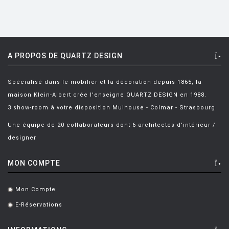
FIAM
FLOS
FLYTE
A PROPOS DE QUARTZ DESIGN
FONTANA ARTE
Spécialisé dans le mobilier et la décoration depuis 1865, la
FOSCARINI
maison Klein-Albert crée l'enseigne QUARTZ DESIGN en 1988.
FRITZ HANSEN
3 show-room à votre disposition Mulhouse - Colmar - Strasbourg
GANDIA BLASCO
Une équipe de 20 collaborateurs dont 6 architectes d'intérieur /
designer
GERVASONI
GLAS ITALIA
MON COMPTE
GUBI
Mon Compte
.
HAY
E-Réservations
.
HISLE