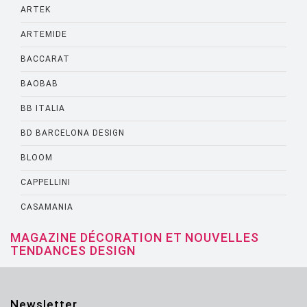
ARTEK
ARTEMIDE
BACCARAT
BAOBAB
BB ITALIA
BD BARCELONA DESIGN
BLOOM
CAPPELLINI
CASAMANIA
CASSINA
MAGAZINE DÉCORATION ET NOUVELLES
TENDANCES DESIGN
CATELLANI AND SMITH
CATTELANI AND SMITH
Newsletter
CINNA